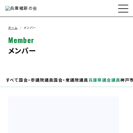
ホーム
兵庫維新の会とは
ホーム
メンバー
Member
メンバー
メンバー
政策
すべて
国会・参議院議員
国会・衆議院議員
兵庫県議会議員
神戸
政策実績
お知らせ
支援ボランティア募集