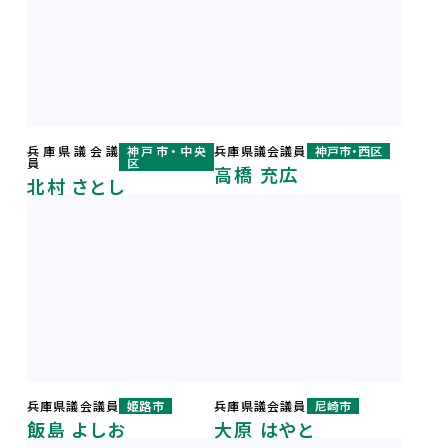
兵庫県議会議
神戸市・中央
兵庫県議会議員
神戸市・西区
員
区
高橋 充広
北村 さとし
兵庫県議会議員
姫路市
兵庫県議会議員
尼崎市
飯島 よしお
大原 はやと