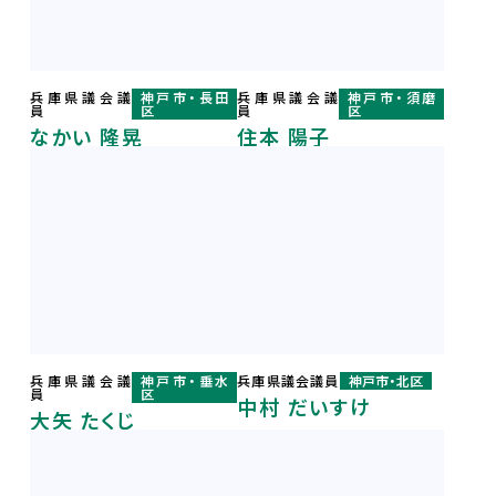
入党希望
兵庫県議会議
神戸市・長田
兵庫県議会議
神戸市・須磨
員
区
員
区
なかい 隆晃
住本 陽子
兵庫県議会議
神戸市・垂水
兵庫県議会議員
神戸市・北区
員
区
中村 だいすけ
大矢 たくじ