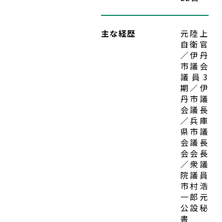
入党希望
主な経歴
元陸上
⾃衛官
／伊丹
市議会
議員3
期／伊
丹市議
会議⻑
／兵庫
県市議
会議⻑
会会⻑
／衆議
院議員
市村浩
⼀郎元
公設秘
書