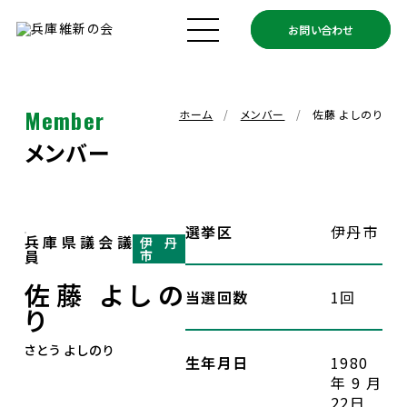
お問い合わせ
ホーム
兵庫維新の会とは
Member
ホーム
メンバー
佐藤 よしのり
メンバー
メンバー
政策
選挙区
伊丹市
兵庫県議会議
伊丹
員
市
政策実績
佐藤 よしの
当選回数
1回
り
お知らせ
さとう よしのり
生年月日
1980
年9月
支援ボランティア募集
22日