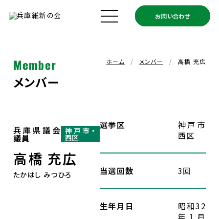
お問い合わせ
ホーム
兵庫維新の会とは
Member
ホーム
メンバー
高橋 充広
メンバー
メンバー
政策
選挙区
神戸市
兵庫県議会
神戸市・
西区
議員
西区
政策実績
高橋 充広
当選回数
3回
たかはし みつひろ
お知らせ
生年月日
昭和32
支援ボランティア募集
年1月