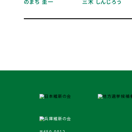
のまち 圭一
三木 しんじろう
〒650-0012