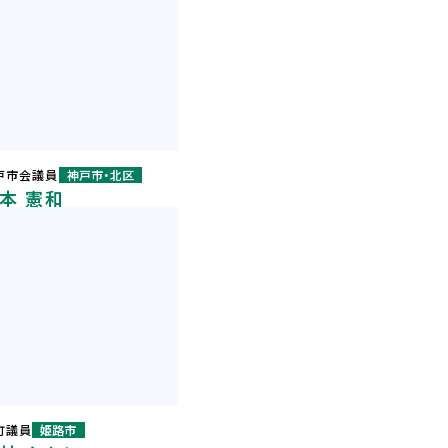
戸市会議員
神戸市・北区
本 憲和
町議員
姫路市