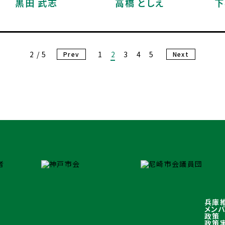
黒田 武志
高橋 としえ
下
2 / 5
1
2
3
4
5
Prev
Next
兵庫
メン
政策
政策