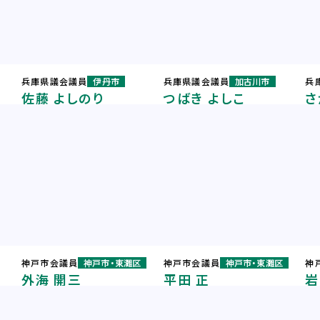
兵庫県議会議員
伊丹市
兵庫県議会議員
加古川市
兵
佐藤 よしのり
つばき よしこ
さ
神戸市会議員
神戸市・東灘区
神戸市会議員
神戸市・東灘区
神
外海 開三
平田 正
岩