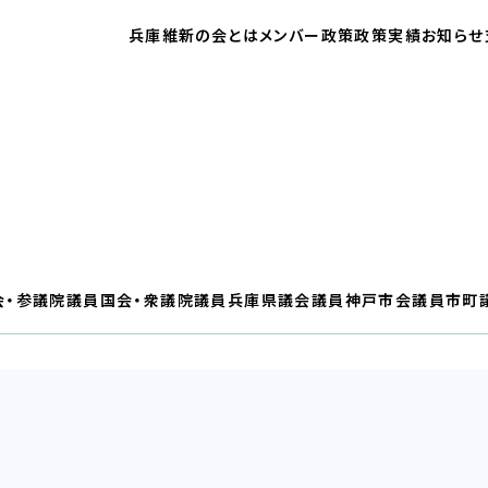
兵庫維新の会とは
メンバー
政策
政策実績
お知らせ
会・参議院議員
国会・衆議院議員
兵庫県議会議員
神戸市会議員
市町