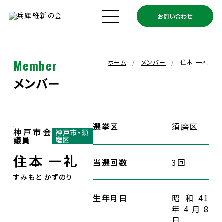
お問い合わせ
ホーム
兵庫維新の会とは
Member
ホーム
メンバー
住本 一礼
メンバー
メンバー
政策
選挙区
須磨区
神戸市会
神戸市・須
議員
磨区
政策実績
住本 一礼
当選回数
3回
すみもと かずのり
お知らせ
生年月日
昭和41
年4月8
支援ボランティア募集
日