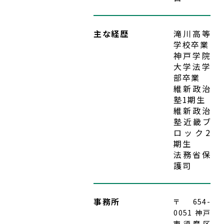
入党希望
主な経歴
滝川高等
学校卒業
神戸学院
大学法学
部卒業
維新政治
塾1期生
維新政治
塾近畿ブ
ロック2
期生
法務省保
護司
事務所
〒654-
0051 神戸
市須磨区