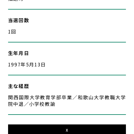
入党希望
当選回数
1回
生年月日
1997年5月13日
主な経歴
関⻄国際⼤学教育学部卒業／和歌⼭⼤学教職⼤学
院中退／⼩学校教諭
X