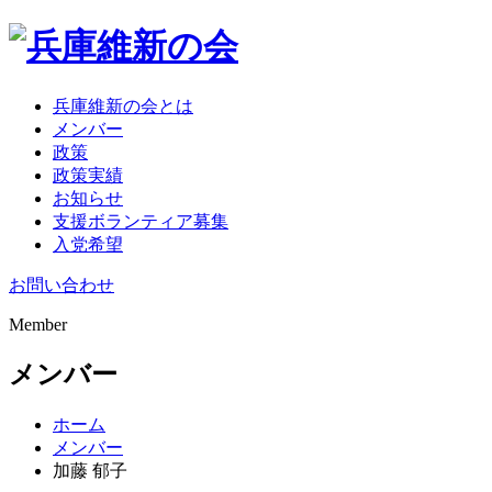
兵庫維新の会とは
メンバー
政策
政策実績
お知らせ
支援ボランティア募集
入党希望
お問い合わせ
Member
メンバー
ホーム
メンバー
加藤 郁子