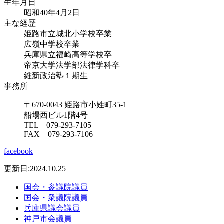
生年月日
昭和40年4月2日
主な経歴
姫路市立城北小学校卒業
広嶺中学校卒業
兵庫県立福崎高等学校卒
帝京大学法学部法律学科卒
維新政治塾１期生
事務所
〒670-0043 姫路市小姓町35-1
船場西ビル1階4号
TEL 079-293-7105
FAX 079-293-7106
facebook
更新日:2024.10.25
国会・参議院議員
国会・衆議院議員
兵庫県議会議員
神戸市会議員