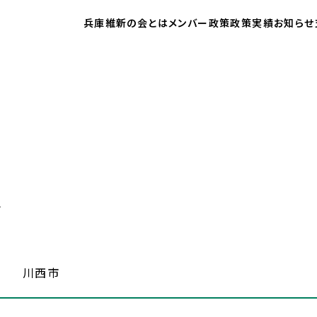
兵庫維新の会とは
メンバー
政策
政策実績
お知らせ
介
川西市