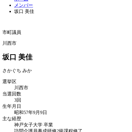
メンバー
坂口 美佳
市町議員
川西市
坂口 美佳
さかぐち みか
選挙区
川西市
当選回数
3回
生年月日
昭和57年9月9日
主な経歴
神戸女子大学 卒業
訪問介護員養成研修2級課程修了