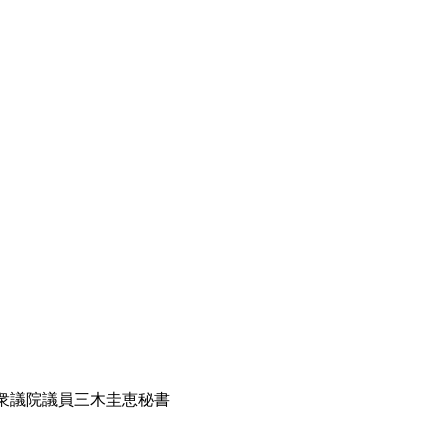
 衆議院議員三⽊圭恵秘書