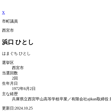
X
市町議員
西宮市
浜口 ひとし
はまぐち ひとし
選挙区
⻄宮市
当選回数
2回
生年月日
1972年6月2日
主な経歴
兵庫県⽴⻄宮甲⼭⾼等学校卒業／有限会社ajikan取締役
更新日:2024.10.25