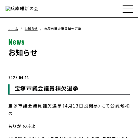
ホーム
兵庫維新の会とは
ホーム
お知らせ
宝塚市議会議員補欠選挙
News
メンバー
お知らせ
政策
2025.04.14
宝塚市議会議員補欠選挙
政策実績
宝塚市議会議員補欠選挙（4月13日投開票）にて公認候補
お知らせ
の
もりが のぶよ
支援ボランティア募集