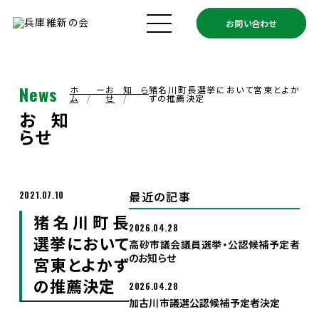
お問い合わせ
ホーム
兵庫維新の会とは
News
ホー
お知ら
猪名川町長選挙において宮東とよか
ム
せ
ずの推薦決定
お知
メンバー
らせ
政策
最近の記事
2021.07.10
猪名川町長
政策実績
2026.04.28
選挙において
高砂市議会議員選挙・公認候補予定者
のお知らせ
宮東とよかず
お知らせ
の推薦決定
2026.04.28
加古川市議選公認候補予定者決定
支援ボランティア募集