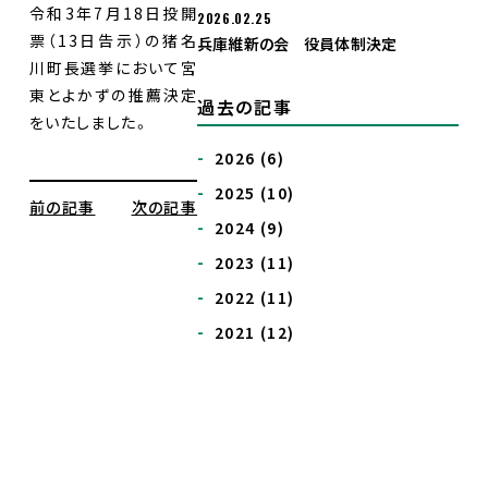
令和3年7月18日投開
2026.02.25
票（13日告示）の猪名
兵庫維新の会 役員体制決定
入党希望
川町長選挙において宮
東とよかずの推薦決定
過去の記事
をいたしました。
2026
(6)
2025
(10)
前の記事
次の記事
2024
(9)
2023
(11)
2022
(11)
2021
(12)