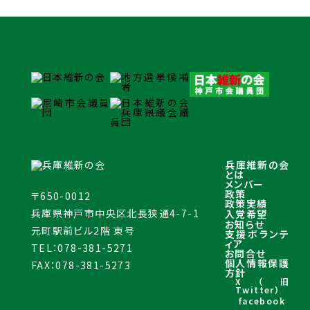
兵庫維新の会
とは
メンバー
政策
〒650-0012
政策実績
兵庫県神戸市中央区北長狭通4-7-1
入党希望
お知らせ
元町駅前ビル2階 東号
支援ボランテ
ィア
TEL：078-381-5271
お問合せ
個人情報保護
FAX：078-381-5273
方針
X（旧
Twitter）
facebook