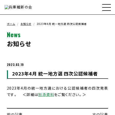
ホーム
兵庫維新の会とは
ホーム
お知らせ
2023年4月 統一地方選 四次公認候補者
News
メンバー
お知らせ
政策
2023.03.19
2023年4月 統一地方選 四次公認候補者
政策実績
2023年4月の統一地方選における公認候補者の四次発表
お知らせ
です。 ＜詳細は
別添資料
をご覧ください。＞
支援ボランティア募集
前の記事
次の記事